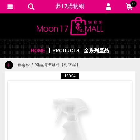
0
夢17購物網
會員登入
繁體中文
會員註冊
忘記密碼
HOME
PRODUCTS
訂單查詢
全系列產品
追蹤清單
物品清潔系列【可立潔】
居家館
填寫匯款通知
13004