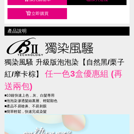
立即購買
產品說明
獨染風騷 升級版泡泡染【自然黑/栗子
任一色3盒優惠組 (再
紅/摩卡棕】
送兩包)
■10鐘快速上色，灰、白髮專用
■泡泡染滲透髮絲裏層、輕鬆顯色
■產品不易嗆鼻、不易刺眼
■簡單輕鬆，快速完成染髮