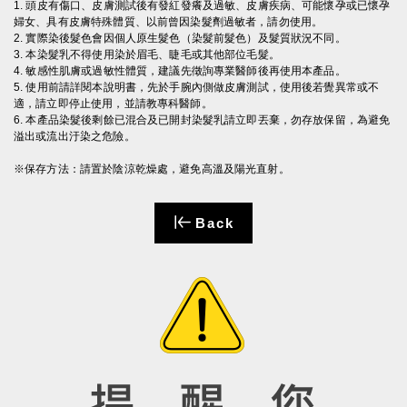
1. 頭皮有傷口、皮膚測試後有發紅發癢及過敏、皮膚疾病、可能懷孕或已懷孕
婦女、具有皮膚特殊體質、以前曾因染髮劑過敏者，請勿使用。
2. 實際染後髮色會因個人原生髮色（染髮前髮色）及髮質狀況不同。
3. 本染髮乳不得使用染於眉毛、睫毛或其他部位毛髮。
4. 敏感性肌膚或過敏性體質，建議先徵詢專業醫師後再使用本產品。
5. 使用前請詳閱本說明書，先於手腕內側做皮膚測試，使用後若覺異常或不
適，請立即停止使用，並請教專科醫師。
6. 本產品染髮後剩餘已混合及已開封染髮乳請立即丟棄，勿存放保留，為避免
溢出或流出汙染之危險。
※保存方法：請置於陰涼乾燥處，避免高溫及陽光直射。
Back