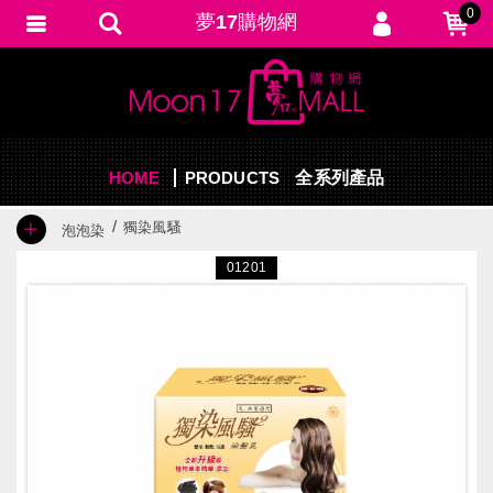
0
夢17購物網
會員登入
繁體中文
會員註冊
忘記密碼
HOME
PRODUCTS
訂單查詢
全系列產品
追蹤清單
獨染風騷
泡泡染
填寫匯款通知
01201