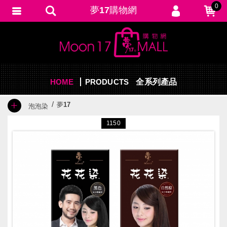
0
夢17購物網
會員登入
繁體中文
會員註冊
忘記密碼
HOME
PRODUCTS
訂單查詢
全系列產品
追蹤清單
夢17
泡泡染
填寫匯款通知
1150