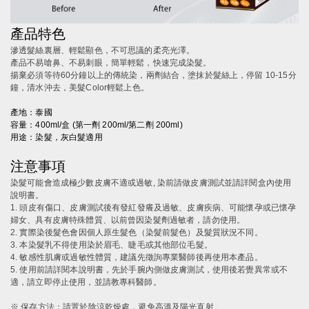
產品特色
滲透髮絲裏層、輕鬆顯色，不可思議的柔亮光澤。
產品不易嗆鼻、不易刺眼，簡單輕鬆，快速完成染髮。
揚棄必須等待60分鐘以上的傳統染，兩劑結合，塗抹於髮絲上，停留 10-15分
鐘，清水沖去，美髮Color輕鬆上色。
產地：泰國
容量：400ml/盒 (第一劑 200ml/第二劑 200ml)
用途：染髮，灰白髮適用
注意事項
染髮可能會造成極少數皮膚不適或過敏, 染前請做皮膚測試並請詳閱盒內使用
說明書。
1. 頭皮有傷口、皮膚測試後有發紅發癢及過敏、皮膚疾病、可能懷孕或已懷孕
婦女、具有皮膚特殊體質、以前曾因染髮劑過敏者，請勿使用。
2. 實際染後髮色會因個人原生髮色（染髮前髮色）及髮質狀況不同。
3. 本染髮乳不得使用染於眉毛、睫毛或其他部位毛髮。
4. 敏感性肌膚或過敏性體質，建議先徵詢專業醫師後再使用本產品。
5. 使用前請詳閱本說明書，先於手腕內側做皮膚測試，使用後若覺異常或不
適，請立即停止使用，並請教專科醫師。
※ 保存方法：請置於陰涼乾燥處，避免高溫及陽光直射。