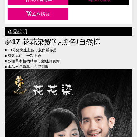
立即購買
產品說明
夢17
花花染髮乳-黑色/自然棕
■ 10分鐘快速上色，灰白髮專用
■ 有效遮白、一次上色
■ 多種草本植物精華，髮絲無負擔
■ 產品不易嗆鼻、不易刺眼