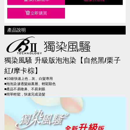
立即購買
產品說明
獨染風騷 升級版泡泡染【自然黑/栗子
紅/摩卡棕】
■10鐘快速上色，灰、白髮專用
■泡泡染滲透髮絲裏層、輕鬆顯色
■產品不易嗆鼻、不易刺眼
■簡單輕鬆，快速完成染髮