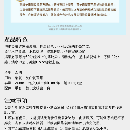
產品特色
泡泡染滲透髮絲裏層、輕鬆顯色，不可思議的柔亮光澤。
產品不易嗆鼻、不易刺眼，簡單輕鬆，快速完成染髮。
揚棄必須等待60分鐘以上的傳統染，兩劑結合，塗抹於髮絲上，停留 10分
鐘，清水沖去，美髮Color輕鬆上色。
產地：泰國
用途：染髮，灰白髮適用
容量：20mlx10包入(第一劑10ml/第二劑10ml) /盒
配件：手套一雙，說明書一份
注意事項
染髮可能會造成極少數皮膚不適或過敏, 染前請做皮膚測試並請詳閱盒內使用
說明書。
1. 頭皮有傷口、皮膚測試後有發紅發癢及過敏、皮膚疾病、可能懷孕或已懷孕
婦女、具有皮膚特殊體質、以前曾因染髮劑過敏者，請勿使用。
2. 實際染後髮色會因個人原生髮色（染髮前髮色）及髮質狀況不同。