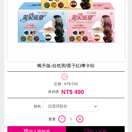
獨升版-自然黑/栗子紅/摩卡棕
定價 :
NT$
550
NT$
490
會員價 :
顏色 :
數量 :
加入購物車
加入追蹤