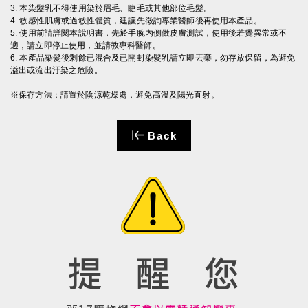
3. 本染髮乳不得使用染於眉毛、睫毛或其他部位毛髮。
4. 敏感性肌膚或過敏性體質，建議先徵詢專業醫師後再使用本產品。
5. 使用前請詳閱本說明書，先於手腕內側做皮膚測試，使用後若覺異常或不
適，請立即停止使用，並請教專科醫師。
6. 本產品染髮後剩餘已混合及已開封染髮乳請立即丟棄，勿存放保留，為避免
溢出或流出汙染之危險。
※保存方法：請置於陰涼乾燥處，避免高溫及陽光直射。
Back