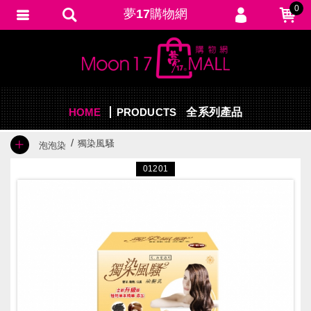
0
夢17購物網
會員登入
繁體中文
會員註冊
忘記密碼
HOME
PRODUCTS
訂單查詢
全系列產品
追蹤清單
獨染風騷
泡泡染
填寫匯款通知
01201